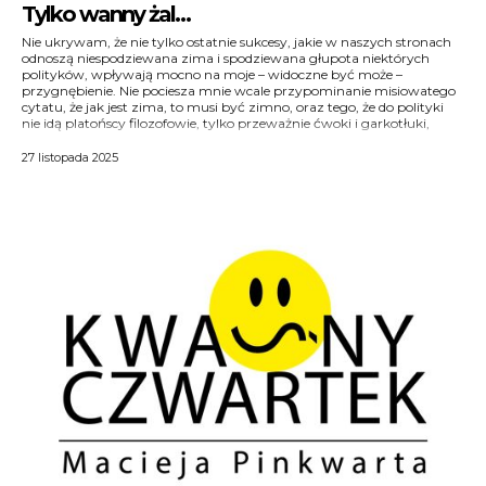
Tylko wanny żal…
Nie ukrywam, że nie tylko ostatnie sukcesy, jakie w naszych stronach
które nie miałyby szans na jakąkolwiek uczciwą pracę, wymagającą
odnoszą niespodziewana zima i spodziewana głupota niektórych
doświadczenia, wiedzy i poczucia odpowiedzialności. Zwłaszcza że
polityków, wpływają mocno na moje – widoczne być może –
hipertrofia poczucia odpowiedzialności jest w coraz większym stopniu
przygnębienie. Nie pociesza mnie wcale przypominanie misiowatego
moim udziałem i obniża mi horyzonty bardziej, niż deformacje
cytatu, że jak jest zima, to musi być zimno, oraz tego, że do polityki
kręgosłupa. W tym kontekście patrzę też na kwestię wanny i jej
nie idą platońscy filozofowie, tylko przeważnie ćwoki i garkotłuki,
27 listopada 2025