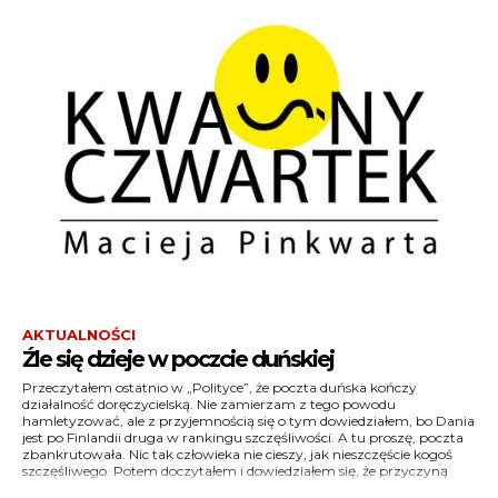
AKTUALNOŚCI
Źle się dzieje w poczcie duńskiej
Przeczytałem ostatnio w „Polityce”, że poczta duńska kończy
upadku doręczycielstwa w kraju moich przyjaciół, Hamleta, André i
życzeniami szczęścia, bo resztę już mają pierwszorzędne: zdrowie,
działalność doręczycielską. Nie zamierzam z tego powodu
policjanta Muldgaarda, o niewiadomym imieniu i stopniu służbowym,
hamletyzować, ale z przyjemnością się o tym dowiedziałem, bo Dania
nie jest degeneracja poczty, tylko degeneracja społeczeństwa, które
jest po Finlandii druga w rankingu szczęśliwości. A tu proszę, poczta
znudzone wieczną (choć drugorzędną) szczęśliwością przestało
zbankrutowała. Nic tak człowieka nie cieszy, jak nieszczęście kogoś
wysyłać do siebie cokolwiek, poza ustnymi i internetowymi
szczęśliwego. Potem doczytałem i dowiedziałem się, że przyczyną