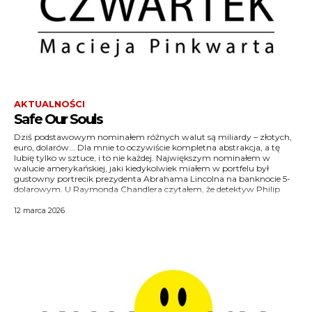
AKTUALNOŚCI
Safe Our Souls
Dziś podstawowym nominałem różnych walut są miliardy – złotych,
Marlowe dysponował kiedyś portretem prezydenta Jamesa Madisona
(Pomarańczowiec zabroni nazywać języka, którym się posługuje
euro, dolarów... Dla mnie to oczywiście kompletna abstrakcja, a tę
o nominale 5000 $, ale traktował go jak talizman, a może nawet
językiem angielskim – i słusznie, bo z angielskim będzie on miał
lubię tylko w sztuce, i to nie każdej. Największym nominałem w
fetysz. Teraz należy się spodziewać, że w portfelach kilkuset osób i w
walucie amerykańskiej, jaki kiedykolwiek miałem w portfelu był
sejfach kilku banków światowych pojawią się banknoty z portretem
gustowny portrecik prezydenta Abrahama Lincolna na banknocie 5-
Donalda Trumpa o nominale 1 000 000 000 $. Dodatkową atrakcją
dolarowym. U Raymonda Chandlera czytałem, że detektyw Philip
takich zabawek będzie zapis tej kwoty słownie: po amerykańsku
12 marca 2026