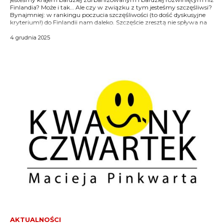
Finlandia? Może i tak… Ale czy w związku z tym jesteśmy szczęśliwsi?
Bynajmniej: w rankingu poczucia szczęśliwości (to dość dyskusyjne
kryterium!) do Finlandii nam daleko. Szczęście zresztą nie spływa na
4 grudnia 2025
AKTUALNOŚCI