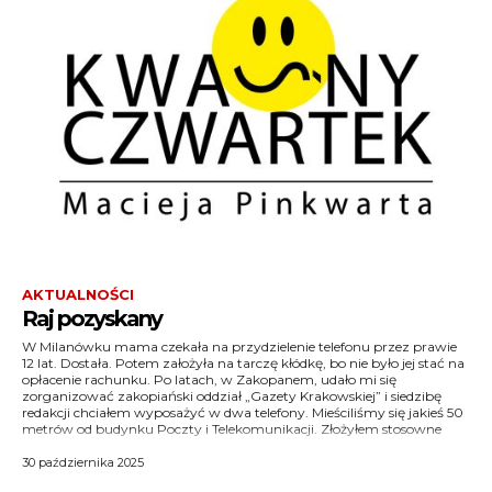
AKTUALNOŚCI
Raj pozyskany
W Milanówku mama czekała na przydzielenie telefonu przez prawie
podanie, a gdy telefonów wciąż nie było, poszedłem interweniować. W
tego będzie miał? Powiedziałem mu, że na przykład to, że tego co
12 lat. Dostała. Potem założyła na tarczę kłódkę, bo nie było jej stać na
rozmowie z dyrektorem argumentowałem, że redakcja dużo będzie
opłacenie rachunku. Po latach, w Zakopanem, udało mi się
dzwonić i będzie płacić duże rachunki, na czym Telekomunikacja
zorganizować zakopiański oddział „Gazety Krakowskiej” i siedzibę
zarobi, więc uprzejmie proszę… itd. Dyrektor wzruszył ramionami i
redakcji chciałem wyposażyć w dwa telefony. Mieściliśmy się jakieś 50
powiedział, że może i Telekomunikacja zarobi, ale – zapytał – co on z
metrów od budynku Poczty i Telekomunikacji. Złożyłem stosowne
30 października 2025