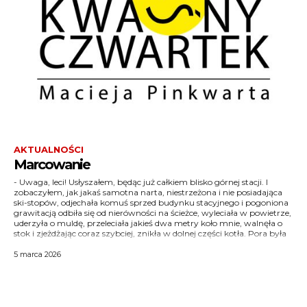
AKTUALNOŚCI
Marcowanie
- Uwaga, leci! Usłyszałem, będąc już całkiem blisko górnej stacji. I
wczesna, czasy trudne, więc ludzi mało, a ci co już wjechali na
zobaczyłem, jak jakaś samotna narta, niestrzeżona i nie posiadająca
Kasprowy, zjeżdżali raczej w Goryczkową. Ja kręciłem po Kotle
ski-stopów, odjechała komuś sprzed budynku stacyjnego i pogoniona
Gąsienicowym. Narta-uciekinierka nie zrobiła nikomu krzywdy. Po
grawitacją odbiła się od nierówności na ścieżce, wyleciała w powietrze,
chwili zresztą, już zjeżdżając, widziałem jak ktoś wwoził ją wyciągiem
uderzyła o muldę, przeleciała jakieś dwa metry koło mnie, walnęła o
stok i zjeżdżając coraz szybciej, znikła w dolnej części kotła. Pora była
5 marca 2026