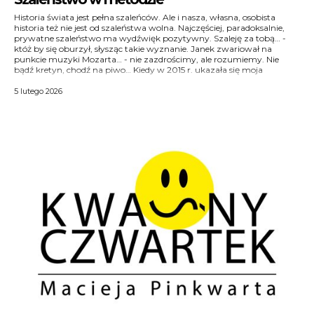
Historia świata jest pełna szaleńców. Ale i nasza, własna, osobista
zakopiańska biografia Stanisława Ignacego Witkiewicza, niemal na
proszę o wybaczenie – powiedział kiedyś: kocham panią jak wariat –
historia też nie jest od szaleństwa wolna. Najczęściej, paradoksalnie,
każdym spotkaniu autorskim musiałem się tłumaczyć z jej tytułu:
prywatne szaleństwo ma wydźwięk pozytywny. Szaleję za tobą… -
Wariat z Krupówek. Że niby tak okropnie spostponowałem Witkacego.
któż by się oburzył, słysząc takie wyznanie. Janek zwariował na
W tłumaczeniu się pomagało nie to, że tak Witkiewicz sam siebie
punkcie muzyki Mozarta… - nie zazdrościmy, ale rozumiemy. Nie
nazywał, ale odniesienie personalne: wybierałem na sali jakąś panią,
bądź kretyn, chodź na piwo… Kiedy w 2015 r. ukazała się moja
najpierw ją z góry przepraszałem, po czym mówiłem: czy, gdybym –
5 lutego 2026