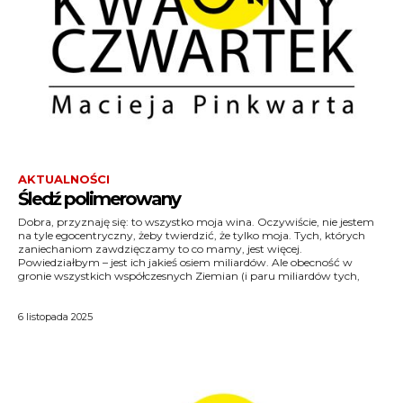
AKTUALNOŚCI
Śledź polimerowany
Dobra, przyznaję się: to wszystko moja wina. Oczywiście, nie jestem
którzy byli przedtem) mojej winy nie wyklucza, choć trochę ją
na tyle egocentryczny, żeby twierdzić, że tylko moja. Tych, których
zaniechaniom zawdzięczamy to co mamy, jest więcej.
Powiedziałbym – jest ich jakieś osiem miliardów. Ale obecność w
gronie wszystkich współczesnych Ziemian (i paru miliardów tych,
6 listopada 2025