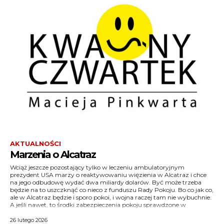
AKTUALNOŚCI
Marzenia o Alcatraz
Wciąż jeszcze pozostający tylko w leczeniu ambulatoryjnym
Minneapolis będą tam działać znakomicie. Jestem w mojej ulubionej
ktoś mógłby sobie jakieś niezdrowe danie zamówić. I dostać
lekarz-psychiatra, a nie lekarz-psychiater to dość wyczuwalna
prezydent USA marzy o reaktywowaniu więzienia w Alcatraz i chce
restauracji słowackiej. Czytam Jedalny listok. A w nim widzę slovenské
cholesterolu. I umrzeć na zawał. Istnienie jakiegoś dania w menu nie
na jego odbudowę wydać dwa miliardy dolarów. Być może trzeba
pirohy, z bryndzą, śmietaną i skwarkami. Smaczne? Jeszcze jak!
zmusza nikogo do jego zamawiania. Podobnie aprobata dla
będzie na to uszczknąć co nieco z funduszu Rady Pokoju. Bo co jak co,
Niezdrowe? Jeszcze jak! Stowarzyszenie Lekarzy Kardiologów zbiera
feminatywów nie oznacza przymuszenia wszystkich do określania
ale w Alcatraz będzie i sporo pokoi, i wojna raczej tam nie wybuchnie.
podpisy pod petycją, żądającą zakazu umieszczania slovenskych
kobiety prowadzącej auto mianem kierowczyni, ani zakazu
A jeśli nawet, to środki zabezpieczenia pokoju sprawdzone w
pirohov w jakimkolwiek menu. A może w ogóle drukowania menu, bo
nazywania psychiatrki lekarzem-psychiatrą. Inna rzecz, że określenie
26 lutego 2026