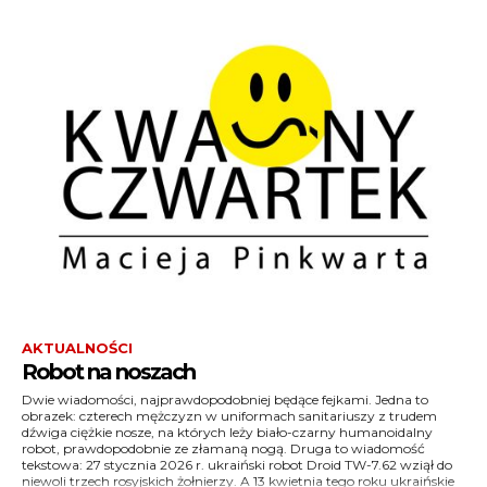
AKTUALNOŚCI
Robot na noszach
Dwie wiadomości, najprawdopodobniej będące fejkami. Jedna to
bezzałogowe platformy naziemne przy wsparciu dronów zdobyły
komendant Piłsudski przypuszczał, że za parę lat będzie słuchał
obrazek: czterech mężczyzn w uniformach sanitariuszy z trudem
placówkę rosyjską, doprowadzając do poddania się całej załogi wroga.
swojego głosu, nagranego na płycie gramofonowej, a dziś będziemy
dźwiga ciężkie nosze, na których leży biało-czarny humanoidalny
Zastanawiacie się pewno, po co powtarzam informacje, które
go mogli oglądać na żywo i w kolorze podczas – bo ja wiem – nocnej
robot, prawdopodobnie ze złamaną nogą. Druga to wiadomość
prawdopodobnie są nieprawdziwe? No cóż: najprawdopodobniej to nie
rozmowy z aktualnym lokatorem Belwederu? Co oczywiście
tekstowa: 27 stycznia 2026 r. ukraiński robot Droid TW-7.62 wziął do
znaczy z całą pewnością. A coś, co dziś jest nieprawdziwe, jutro może
niewoli trzech rosyjskich żołnierzy. A 13 kwietnia tego roku ukraińskie
stać się zupełnie realne. Czy przed pierwszą wojną światową