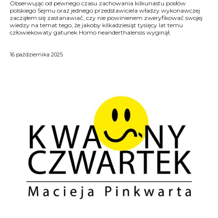
Obserwując od pewnego czasu zachowania kilkunastu posłów
zdominowany (także seksualnie) przez homo sapiens, człowieka
polskiego Sejmu oraz jednego przedstawiciela władzy wykonawczej
zacząłem się zastanawiać, czy nie powinienem zweryfikować swojej
wiedzy na temat tego, że jakoby kilkadziesiąt tysięcy lat temu
człowiekowaty gatunek Homo neanderthalensis wyginął,
16 października 2025