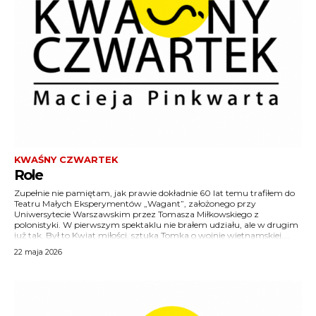
KWAŚNY CZWARTEK
Role
Zupełnie nie pamiętam, jak prawie dokładnie 60 lat temu trafiłem do
Teatru Małych Eksperymentów „Wagant”, założonego przy
Uniwersytecie Warszawskim przez Tomasza Miłkowskiego z
polonistyki. W pierwszym spektaklu nie brałem udziału, ale w drugim
już tak. Był to Kwiat miłości, sztuka Tomka o wojnie wietnamskiej,...
22 maja 2026