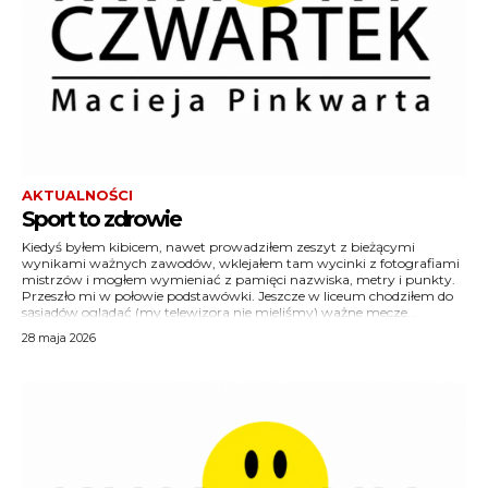
AKTUALNOŚCI
Sport to zdrowie
Kiedyś byłem kibicem, nawet prowadziłem zeszyt z bieżącymi
wynikami ważnych zawodów, wklejałem tam wycinki z fotografiami
mistrzów i mogłem wymieniać z pamięci nazwiska, metry i punkty.
Przeszło mi w połowie podstawówki. Jeszcze w liceum chodziłem do
sąsiadów oglądać (my telewizora nie mieliśmy) ważne mecze...
28 maja 2026