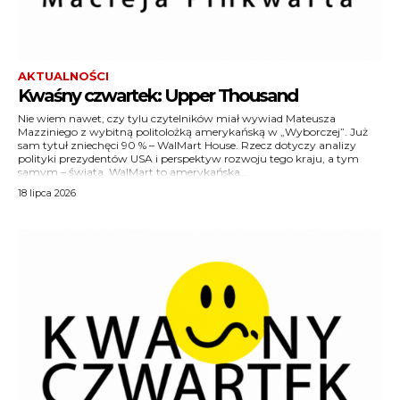
AKTUALNOŚCI
Kwaśny czwartek: Upper Thousand
Nie wiem nawet, czy tylu czytelników miał wywiad Mateusza
Mazziniego z wybitną politolożką amerykańską w „Wyborczej”. Już
sam tytuł zniechęci 90 % – WalMart House. Rzecz dotyczy analizy
polityki prezydentów USA i perspektyw rozwoju tego kraju, a tym
samym – świata. WalMart to amerykańska...
18 lipca 2026