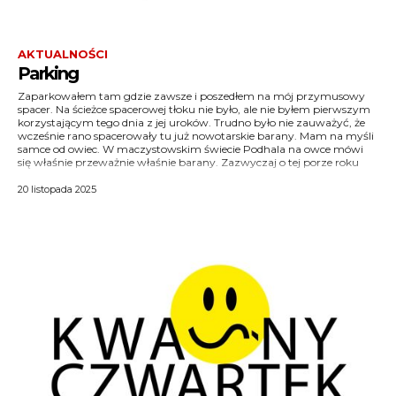
AKTUALNOŚCI
Parking
Zaparkowałem tam gdzie zawsze i poszedłem na mój przymusowy
kierdle powinny być już rozpuszczone do domów, ale zmiany
przemarsz wypasowy odbywał się jednak nie po zielonej jeszcze łące,
spacer. Na ścieżce spacerowej tłoku nie było, ale nie byłem pierwszym
klimatyczne i tutaj są widoczne: w przededniu zapowiadanych
korzystającym tego dnia z jej uroków. Trudno było nie zauważyć, że
katastrofalnych opadów śniegu (mówią, że może spaść go nawet trzy
wcześnie rano spacerowały tu już nowotarskie barany. Mam na myśli
centymetry!) trawa wciąż była zielona, a gdzieniegdzie złociły się
samce od owiec. W maczystowskim świecie Podhala na owce mówi
podbiały, więc owce (i barany…) były na naturalnym wikcie. Poranny
się właśnie przeważnie właśnie barany. Zazwyczaj o tej porze roku
20 listopada 2025