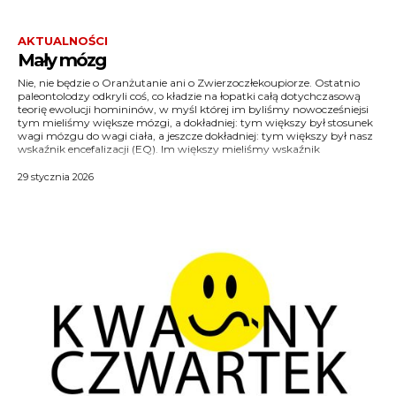
AKTUALNOŚCI
Mały mózg
Nie, nie będzie o Oranżutanie ani o Zwierzoczłekoupiorze. Ostatnio
encefalizacji, tym byliśmy bardziej ludzcy. Wskazuje on na to, ile razy
przez współczynnik 0,12 i podniesiona do potęgi 0,67. Czynniki te
paleontolodzy odkryli coś, co kładzie na łopatki całą dotychczasową
większy lub mniejszy jest przeciętny mózg osobnika danego gatunku
określają, czy dany gatunek odbiega w górę czy w dół od wartości,
teorię ewolucji homininów, w myśl której im byliśmy nowocześniejsi
od mózgu, jaki mają zwierzęta o rozmiarach typowych dla tego
jakie mają przeciętnie zwierzęta o zbliżonej masie ciała. Jeśli wartość
tym mieliśmy większe mózgi, a dokładniej: tym większy był stosunek
gatunku. Określa to wzór, opracowany przez Harrego Jerisona,
współczynnika wynosi powyżej jedności, oznacza to że mózg jest
wagi mózgu do wagi ciała, a jeszcze dokładniej: tym większy był nasz
profesora z Uniwersytetu w Los Angeles. Jest to ułamek, w którym w
wskaźnik encefalizacji (EQ). Im większy mieliśmy wskaźnik
liczniku jest masa mózgu, a w mianowniku masa ciała, pomnożona
29 stycznia 2026