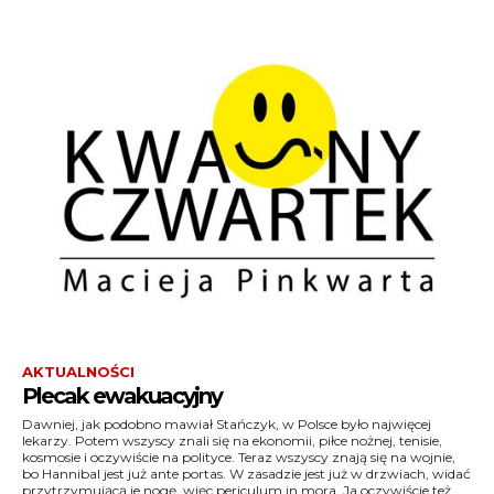
AKTUALNOŚCI
Plecak ewakuacyjny
Dawniej, jak podobno mawiał Stańczyk, w Polsce było najwięcej
Studium Wojskowym UW terenoznawstwa uczył mnie słynny
lekarzy. Potem wszyscy znali się na ekonomii, piłce nożnej, tenisie,
pułkownik Omelan, musztry – major Kuźma, a nieobcy był mi nawet
kosmosie i oczywiście na polityce. Teraz wszyscy znają się na wojnie,
rotmistrz Kucejko. A na poligonie w jedynostce w m. Morąg zdobyłem
bo Hannibal jest już ante portas. W zasadzie jest już w drzwiach, widać
szlify podoficerskie, konkretnie: stopień starszego kaprala
przytrzymującą je nogę, więc periculum in mora. Ja oczywiście też
podchorążego, więc: baczność, temat zajęć: ewakuacja, spocznij,