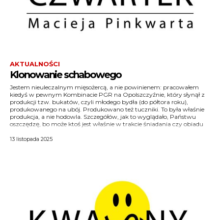
AKTUALNOŚCI
Klonowanie schabowego
Jestem nieuleczalnym mięsożercą, a nie powinienem: pracowałem
(kolacji nie, bo moich tekstów nie powinno się czytać przed snem). A
kiedyś w pewnym Kombinacie PGR na Opolszczyźnie, który słynął z
propos posiłków: żywiłem się w stołówce pracowniczej, gdzie co dzień
produkcji tzw. bukatów, czyli młodego bydła (do półtora roku),
podawano odpady poprodukcyjne w postaci tzw. rąbanki. Sam się
produkowanego na ubój. Produkowano też tuczniki. To była właśnie
produkcja, a nie hodowla. Szczegółów, jak to wyglądało, Państwu
oszczędzę, bo może ktoś jest właśnie w trakcie śniadania czy obiadu
13 listopada 2025