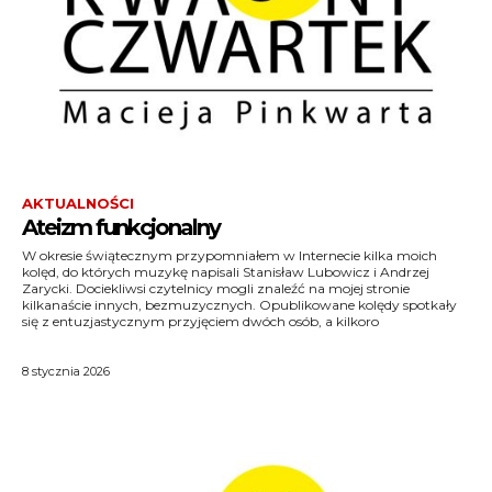
AKTUALNOŚCI
Ateizm funkcjonalny
W okresie świątecznym przypomniałem w Internecie kilka moich
czytelników/słuchaczy wyraziło zdziwienie, że ja, osoba uznawana za
kolęd, do których muzykę napisali Stanisław Lubowicz i Andrzej
Zarycki. Dociekliwsi czytelnicy mogli znaleźć na mojej stronie
kilkanaście innych, bezmuzycznych. Opublikowane kolędy spotkały
się z entuzjastycznym przyjęciem dwóch osób, a kilkoro
8 stycznia 2026