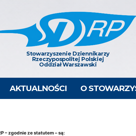
Anna • Dobiemir • Donata • Dorota • Kajetan
Dzień Republiki (Wybrzeże Kości Słoniowej)
AKTUALNOŚCI
O STOWARZY
 – zgodnie ze statutem – są: