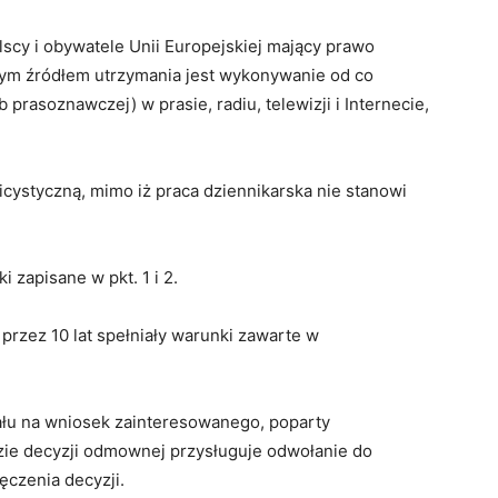
lscy i obywatele Unii Europejskiej mający prawo
zym źródłem utrzymania jest wykonywanie od co
b prasoznawczej) w prasie, radiu, telewizji i Internecie,
licystyczną, mimo iż praca dziennikarska nie stanowi
i zapisane w pkt. 1 i 2.
przez 10 lat spełniały warunki zawarte w
ału na wniosek zainteresowanego, poparty
ie decyzji odmownej przysługuje odwołanie do
ęczenia decyzji.