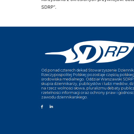
SDRP”.
Od ponad czterech dekad Stowarzyszenie Dziennik
Rzeczypospolitej Polskiej pozostaje częścią polskie
środowiska medialnego. Oddział Warszawski SDRP
skupia dziennikarzy, publicystów i ludzi mediów, dz
na rzecz wolności słowa, pluralizmu debaty publicz
rzetelności informacji oraz ochrony praw i godnośc
zawodu dziennikarskiego.