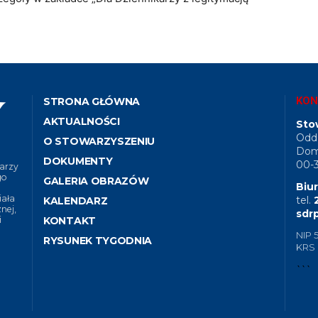
KON
STRONA GŁÓWNA
AKTUALNOŚCI
Sto
Oddz
O STOWARZYSZENIU
Dom 
DOKUMENTY
00-
arzy
go
GALERIA OBRAZÓW
Biur
iała
tel.
KALENDARZ
nej,
sdr
i
KONTAKT
NIP 
RYSUNEK TYGODNIA
KRS
```