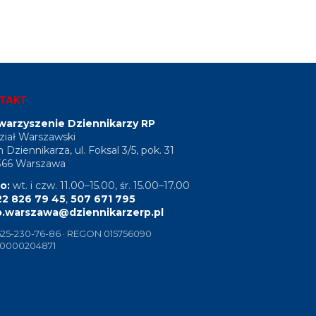
TAKT
warzyszenie Dziennikarzy RP
iał Warszawski
Dziennikarza, ul. Foksal 3/5, pok. 31
366 Warszawa
o:
wt. i czw. 11.00–15.00, śr. 15.00–17.00
22 826 79 45
,
507 671 795
p.warszawa@dziennikarzerp.pl
525-230-76-86 · REGON 015756090
 0000204871