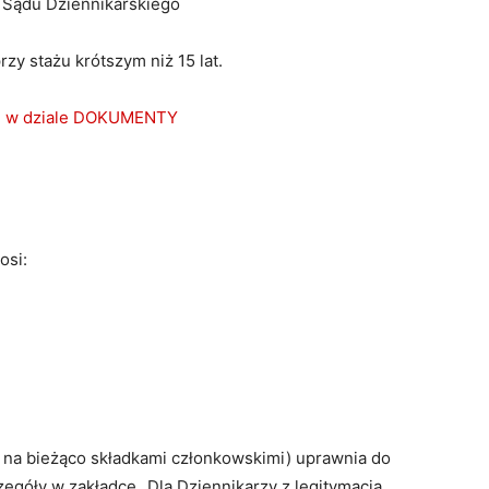
Sądu Dziennikarskiego
rzy stażu krótszym niż 15 lat.
 RP w dziale DOKUMENTY
osi:
i na bieżąco składkami członkowskimi) uprawnia do
zegóły w zakładce „Dla Dziennikarzy z legitymacją