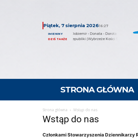
Piątek, 7 sierpnia 2026
16:27
Anna • Dobiemir • Donata • Dorota • Kajetan
IMIENINY
Dzień Republiki (Wybrzeże Kości Słoniowej)
DZIŚ TAKŻE
STRONA GŁÓWNA
Strona główna
Wstąp do nas
Wstąp do nas
Członkami Stowarzyszenia Dziennikarzy RP