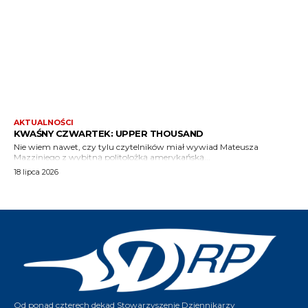
Od ponad czterech dekad Stowarzyszenie Dziennikarzy