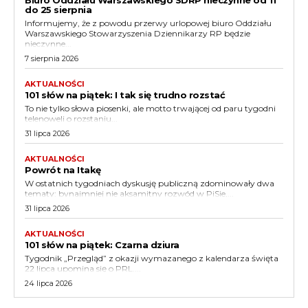
Biuro Oddziału Warszawskiego SDRP nieczynne od 11
do 25 sierpnia
Informujemy, że z powodu przerwy urlopowej biuro Oddziału
Warszawskiego Stowarzyszenia Dziennikarzy RP będzie
nieczynne...
7 sierpnia 2026
AKTUALNOŚCI
101 słów na piątek: I tak się trudno rozstać
To nie tylko słowa piosenki, ale motto trwającej od paru tygodni
telenoweli o rozstaniu...
31 lipca 2026
AKTUALNOŚCI
Powrót na Itakę
W ostatnich tygodniach dyskusję publiczną zdominowały dwa
tematy: bynajmniej nie aksamitny rozwód w PiSie,...
31 lipca 2026
AKTUALNOŚCI
101 słów na piątek: Czarna dziura
Tygodnik „Przegląd” z okazji wymazanego z kalendarza święta
22 lipca upomina się o PRL....
24 lipca 2026