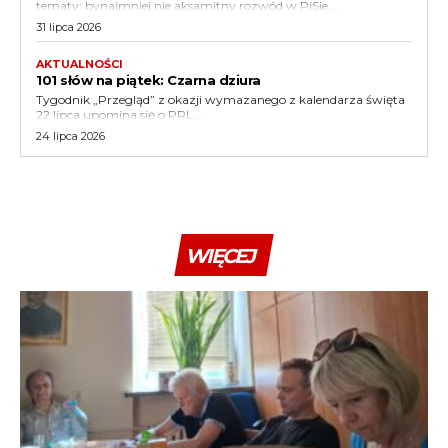
tematy: bynajmniej nie aksamitny rozwód w PiSie,...
31 lipca 2026
AKTUALNOŚCI
101 słów na piątek: Czarna dziura
Tygodnik „Przegląd” z okazji wymazanego z kalendarza święta
22 lipca upomina się o PRL....
24 lipca 2026
WIĘCEJ