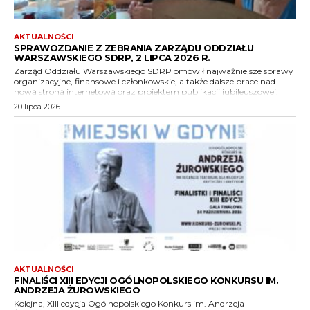
AKTUALNOŚCI
SPRAWOZDANIE Z ZEBRANIA ZARZĄDU ODDZIAŁU
WARSZAWSKIEGO SDRP, 2 LIPCA 2026 R.
Zarząd Oddziału Warszawskiego SDRP omówił najważniejsze sprawy
organizacyjne, finansowe i członkowskie, a także dalsze prace nad
nową stroną internetową oraz projektem publikacji jubileuszowej.
20 lipca 2026
AKTUALNOŚCI
FINALIŚCI XIII EDYCJI OGÓLNOPOLSKIEGO KONKURSU IM.
ANDRZEJA ŻUROWSKIEGO
Kolejna, XIII edycja Ogólnopolskiego Konkurs im. Andrzeja