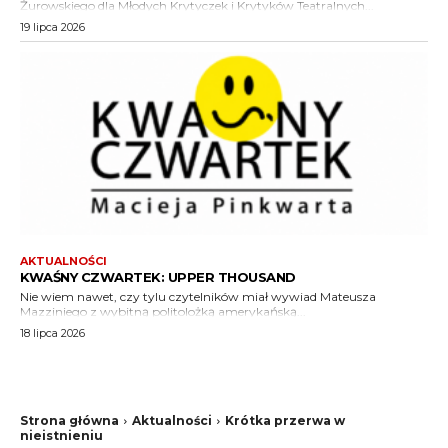
Żurowskiego dla Młodych Krytyczek i Krytyków Teatralnych...
19 lipca 2026
AKTUALNOŚCI
KWAŚNY CZWARTEK: UPPER THOUSAND
Nie wiem nawet, czy tylu czytelników miał wywiad Mateusza
Mazziniego z wybitną politolożką amerykańską...
18 lipca 2026