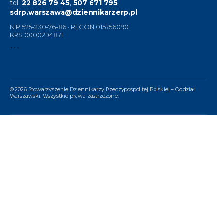
tel.
22 826 79 45
,
507 671 795
sdrp.warszawa@dziennikarzerp.pl
NIP 525-230-76-86 · REGON 015756090
KRS 0000204871
```
© 2026 Stowarzyszenie Dziennikarzy Rzeczypospolitej Polskiej – Oddział
Warszawski. Wszystkie prawa zastrzeżone.