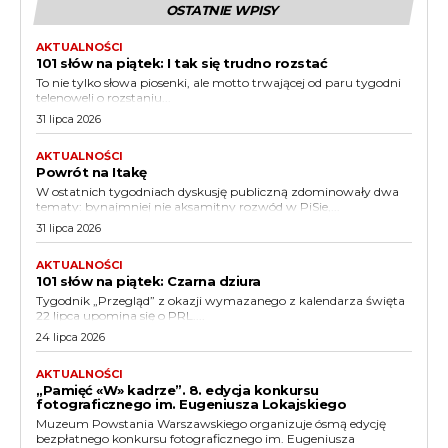
OSTATNIE WPISY
AKTUALNOŚCI
101 słów na piątek: I tak się trudno rozstać
To nie tylko słowa piosenki, ale motto trwającej od paru tygodni
telenoweli o rozstaniu...
31 lipca 2026
AKTUALNOŚCI
Powrót na Itakę
W ostatnich tygodniach dyskusję publiczną zdominowały dwa
tematy: bynajmniej nie aksamitny rozwód w PiSie,...
31 lipca 2026
AKTUALNOŚCI
101 słów na piątek: Czarna dziura
Tygodnik „Przegląd” z okazji wymazanego z kalendarza święta
22 lipca upomina się o PRL....
24 lipca 2026
AKTUALNOŚCI
„Pamięć «W» kadrze”. 8. edycja konkursu
fotograficznego im. Eugeniusza Lokajskiego
Muzeum Powstania Warszawskiego organizuje ósmą edycję
bezpłatnego konkursu fotograficznego im. Eugeniusza