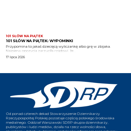
Od ponad czterech dekad Stowarzyszenie Dziennikarzy
Rzeczypospolitej Polskiej pozostaje częścią polskiego środowiska
medialnego. Oddział Warszawski SDRP skupia dziennikarzy,
publicystów i ludzi mediów, działa na rzecz wolności słowa,