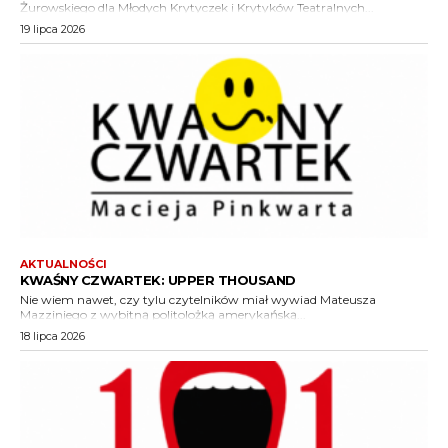
Żurowskiego dla Młodych Krytyczek i Krytyków Teatralnych...
19 lipca 2026
AKTUALNOŚCI
KWAŚNY CZWARTEK: UPPER THOUSAND
Nie wiem nawet, czy tylu czytelników miał wywiad Mateusza
Mazziniego z wybitną politolożką amerykańską...
18 lipca 2026