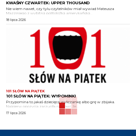
KWAŚNY CZWARTEK: UPPER THOUSAND
Nie wiem nawet, czy tylu czytelników miał wywiad Mateusza
Mazziniego z wybitną politolożką amerykańską...
18 lipca 2026
101 SŁÓW NA PIĄTEK
101 SŁÓW NA PIĄTEK: WYPOMINKI
Przypomina to jakaś dziecięcą wyliczankę albo grę w zbijaka.
Najpierw opozycja zarzuciła rządowi, że...
17 lipca 2026