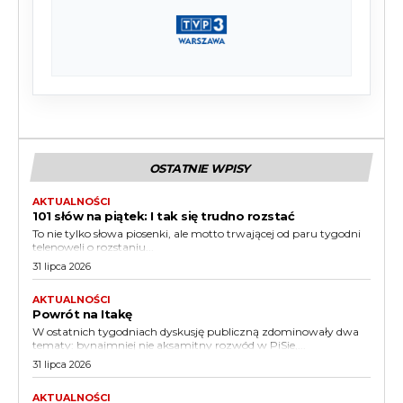
OSTATNIE WPISY
AKTUALNOŚCI
101 słów na piątek: I tak się trudno rozstać
To nie tylko słowa piosenki, ale motto trwającej od paru tygodni
telenoweli o rozstaniu...
31 lipca 2026
AKTUALNOŚCI
Powrót na Itakę
W ostatnich tygodniach dyskusję publiczną zdominowały dwa
tematy: bynajmniej nie aksamitny rozwód w PiSie,...
31 lipca 2026
AKTUALNOŚCI